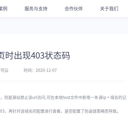
案例
服务与支持
合作伙伴
关于我们
页时出现403状态码
蔚可云
时间：2020-12-07
则是源站禁止该url访问,可在本地host文件中新增一条源ip + 域名的记
现403，再针对该域名的配置进行查看，是否配置了防盗链策略而导致。