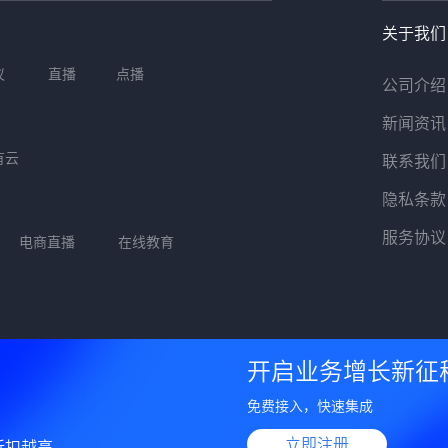
关于我们
议
直播
点播
公司介绍
新闻资讯
有云
联系我们
隐私条款
服务协议
电商直播
在线教育
公告
开启业务增长新征
免费接入，快速集成
© 2022 蔚可云
闽公网安备 35020302034190号
闽ICP备2021005368
立即注册
折扣越高