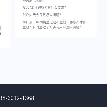
如何索取发票？
接入 CDN 的域名有什么要求？
账户欠费会导致哪些问题？
为什么CDN切换后迟迟不生效，要多久才能
生效？有时生效了却还有用户访问源站？
篇
码
38-6012-1368