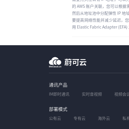
的 AWS 账户关联，您可以根
然后从地址池中分配弹性 IP 地
要提高网络性能并减少延迟，您
用 Elastic Fabric A
通讯产品
IM即时通讯
实时音视频
视频会
部署模式
公有云
专有云
海外云
私